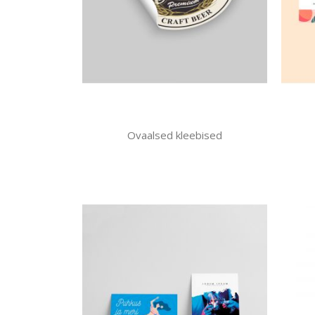
Ovaalsed kleebised