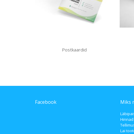
Postkaardid
Facebook
Miks 
Läbipai
Hinnad
Tellimu
Lai toot