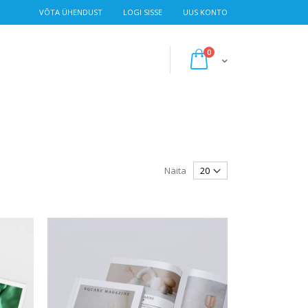
VÕTA ÜHENDUST
LOGI SISSE
UUS KONTO
0
Cart
Näita