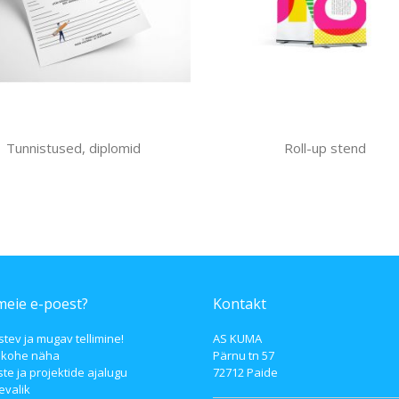
Tunnistused, diplomid
Roll-up stend
meie e-poest?
Kontakt
stev ja mugav tellimine!
AS KUMA
 kohe näha
Pärnu tn 57
ste ja projektide ajalugu
72712 Paide
evalik