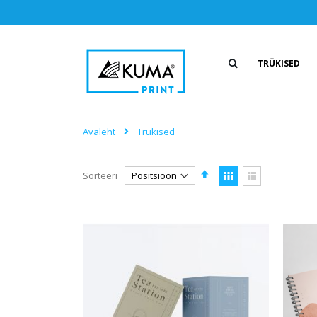
Skip
to
Content
TRÜKISED
Avaleht
Trükised
Määra
Kuvamisviis
Sorteeri
kahanevas
Ruudustik
Nimekiri
suunas