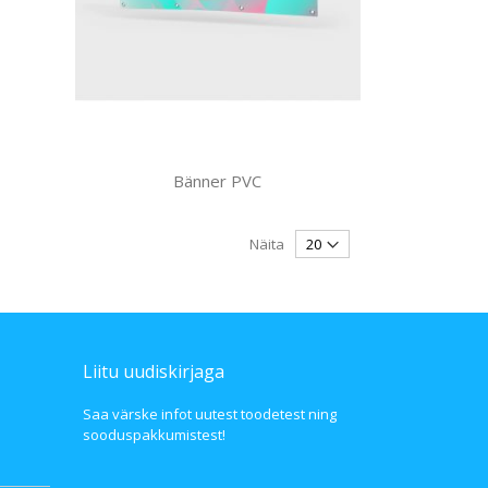
Bänner PVC
Näita
Liitu uudiskirjaga
Saa värske infot uutest toodetest ning
sooduspakkumistest!