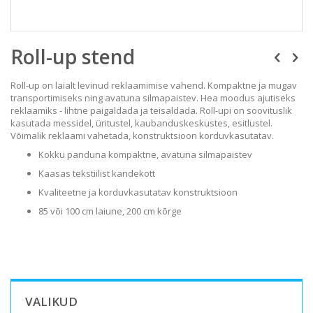
Skip
Roll-up stend
to
the
beginning
Roll-up on laialt levinud reklaamimise vahend. Kompaktne ja mugav
of
transportimiseks ning avatuna silmapaistev. Hea moodus ajutiseks
the
reklaamiks - lihtne paigaldada ja teisaldada. Roll-upi on soovituslik
images
kasutada messidel, üritustel, kaubanduskeskustes, esitlustel.
gallery
Võimalik reklaami vahetada, konstruktsioon korduvkasutatav.
Kokku panduna kompaktne, avatuna silmapaistev
Kaasas tekstiilist kandekott
Kvaliteetne ja korduvkasutatav konstruktsioon
85 või 100 cm laiune, 200 cm kõrge
VALIKUD