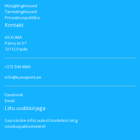
Müügitingimused
Tarnetingimused
Privaatsuspoliitika
Kontakt
AS KUMA
Pärnu tn 57
72712 Paide
+372 504 9663
info@kumaprint.ee
Facebook
Email
Liitu uudiskirjaga
Saa värske infot uutest toodetest ning
sooduspakkumistest!