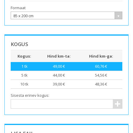
Formaat
85 x 200 cm
KOGUS
Kogus:
Hind km-ta:
Hind km-ga:
1
tk
49,00 €
60,76 €
5
tk
44,00 €
54,56 €
10
tk
39,00 €
48,36 €
Sisesta erinev kogus: